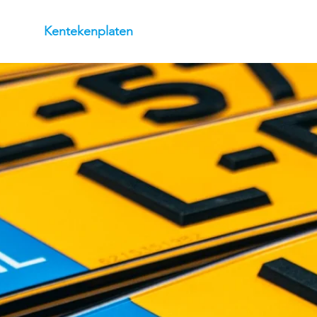
r ons
Kentekenplaten
Vestigingen
Vacatures
Do