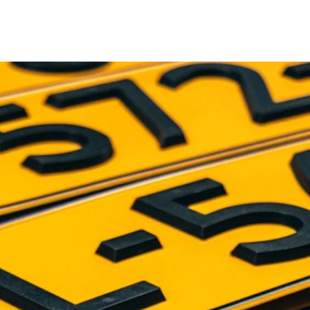
Garage login
wnloads